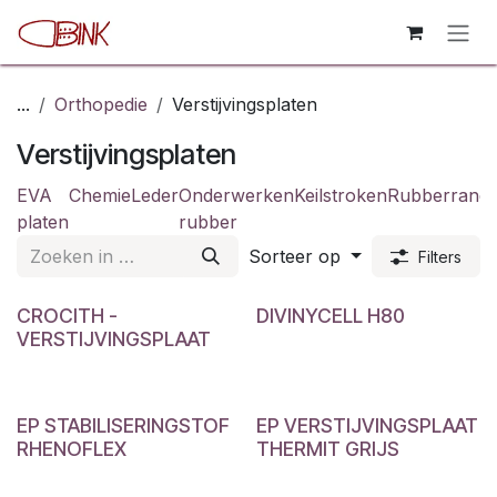
Overslaan naar inhoud
...
Orthopedie
Verstijvingsplaten
Verstijvingsplaten
EVA
Chemie
Leder
Onderwerken
Keilstroken
Rubberrand
platen
rubber
Sorteer op
Filters
CROCITH -
DIVINYCELL H80
VERSTIJVINGSPLAAT
EP STABILISERINGSTOF
EP VERSTIJVINGSPLAAT
RHENOFLEX
THERMIT GRIJS