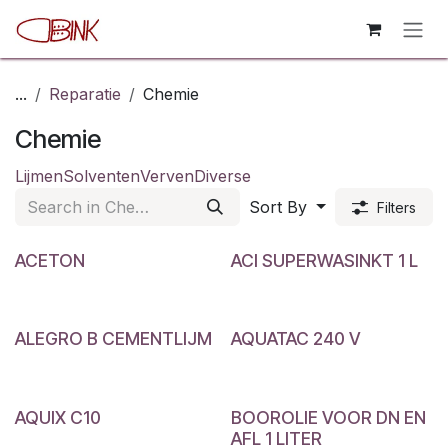
Skip to Content
...
Reparatie
Chemie
Chemie
Lijmen
Solventen
Verven
Diverse
Sort By
Filters
ACETON
ACI SUPERWASINKT 1 L
ALEGRO B CEMENTLIJM
AQUATAC 240 V
AQUIX C10
BOOROLIE VOOR DN EN
AFL 1 LITER