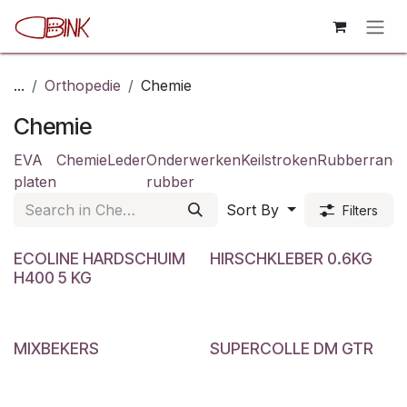
Skip to Content
...
Orthopedie
Chemie
Chemie
EVA
Chemie
Leder
Onderwerken
Keilstroken
Rubberrand
platen
rubber
Sort By
Filters
ECOLINE HARDSCHUIM
HIRSCHKLEBER 0.6KG
H400 5 KG
MIXBEKERS
SUPERCOLLE DM GTR